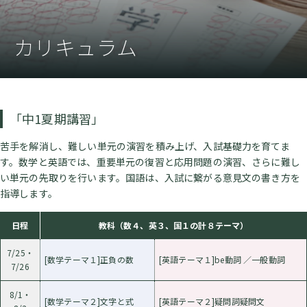
カリキュラム
「中1夏期講習」
苦手を解消し、難しい単元の演習を積み上げ、入試基礎力を育てま
す。数学と英語では、重要単元の復習と応用問題の演習、さらに難し
い単元の先取りを行います。国語は、入試に繋がる意見文の書き方を
指導します。
日程
教科（数４、英３、国１の計８テーマ）
7/25・
[数学テーマ１]正負の数
[英語テーマ１]be動詞 ／一般動詞
7/26
8/1・
[数学テーマ２]文字と式
[英語テーマ２]疑問詞疑問文