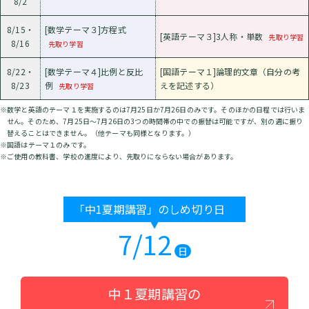
8/2
8/15・
[数学テーマ３]方程式
[英語テーマ３]3人称・単数
先取り学習
8/16
先取り学習
8/22・
[数学テーマ４]比例と反比
[国語テーマ１]論理的文章（自分の考
8/23
例
えを記述する）
先取り学習
※数学と英語のテーマ１を実施するのは7月25日か7月26日のみです。そのほかの日程では行いま
せん。そのため、7月25日～7月26日の3つの時間帯の中での振替は可能ですが、別の週に振り
替えることはできません。（他テーマも同様となります。）
※国語はテーマ１のみです。
※ご使用の教科書、学校の進度により、先取りにならない場合があります。
「中1夏期講習」のしめ切り日
7/12
日
中１夏期講習の