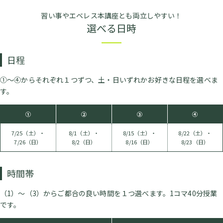
習い事やエベレス本講座とも両立しやすい！
選べる日時
日程
①～④からそれぞれ１つずつ、土・日いずれかお好きな日程を選べま
す。
①
②
③
④
7/25（土）・
8/1（土）・
8/15（土）・
8/22（土）・
7/26（日）
8/2（日）
8/16（日）
8/23（日）
時間帯
（1）〜（3）からご都合の良い時間を１つ選べます。1コマ40分授業
です。