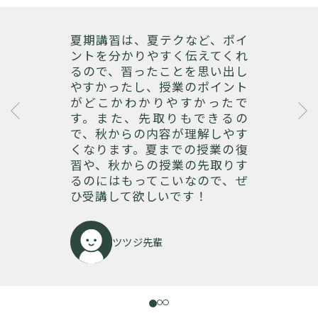
夏期講習は、夏テクなど、ポイ
ントを分かりやすく伝えてくれ
るので、習ったことを思い出し
やすかったし、授業のポイント
がどこかわかりやすかったで
P
す。また、先取りもできるの
r
e
で、秋からの内容が理解しやす
e
xt
くなります。夏までの授業の復
vi
習や、秋からの授業の先取りす
o
るのにはもってこいなので、ぜ
u
ひ受講して欲しいです！
s
ツツジ先輩
1
2
3