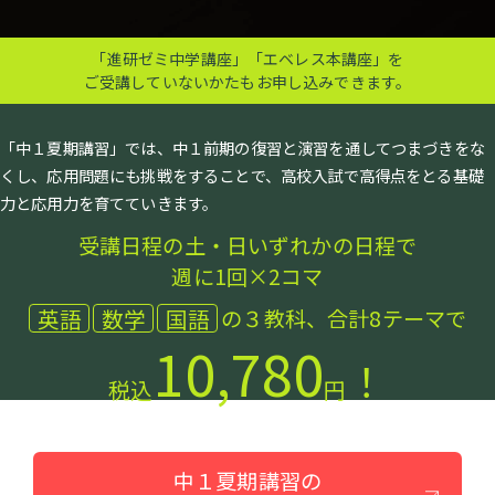
「進研ゼミ中学講座」「エベレス本講座」を
ご受講していないかたもお申し込みできます。
「中１夏期講習」では、中１前期の復習と演習を通してつまづきをな
くし、
応用問題にも挑戦をすることで、高校入試で高得点をとる基礎
力と応用力を育てていきます。
受講日程の土・日いずれかの日程で
週に1回×2コマ
英語
数学
国語
の３教科、合計8テーマで
10,780
！
税込
円
中１夏期講習の