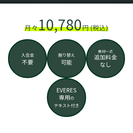
10,780
月々
円 (税込)
教材一式
入会金
振り替え
追加料金
不要
可能
なし
EVERES
専用
の
テキスト付き