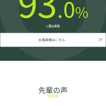
93
.0
%
算出根拠
合格実績はこちら
先輩の声
Voice