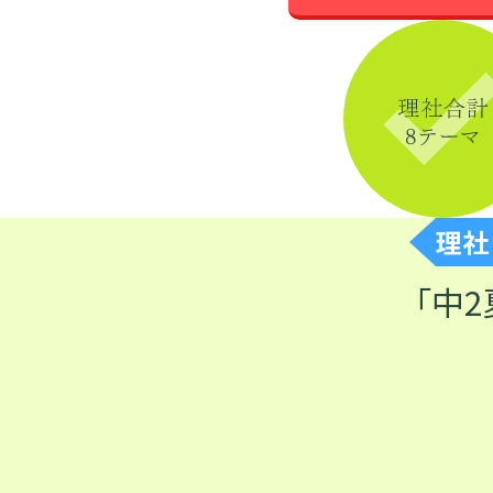
理社
「中2