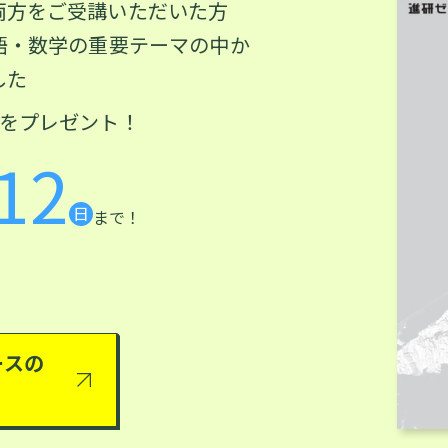
両方をご受講いただいた方
語・数学の重要テーマの中か
した
をプレゼント！
12
日
まで！
ースの