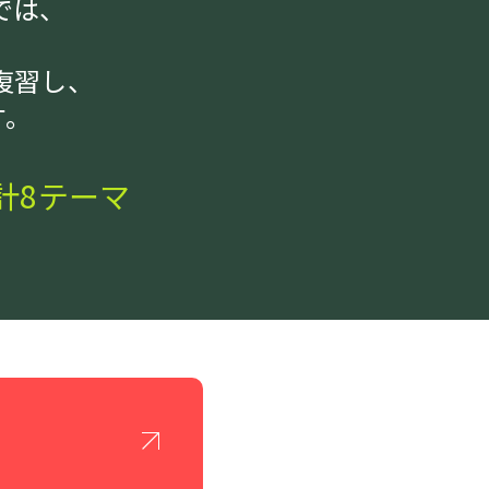
では、
復習し、
す。
計8テーマ