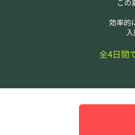
この
効率的
入
全4日間