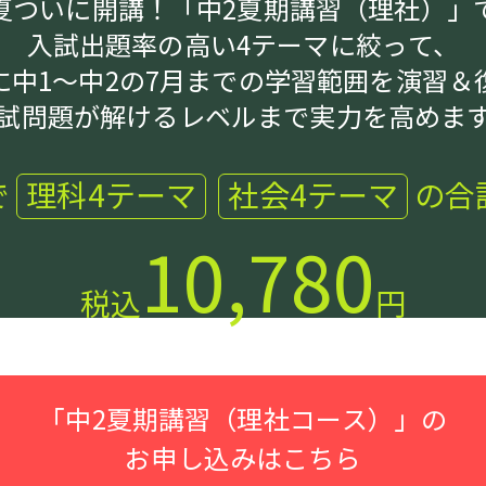
夏ついに開講！「中2夏期講習（理社）」
入試出題率の高い4テーマに絞って、
に中1～中2の7月までの学習範囲を演習＆
試問題が解けるレベルまで実力を高めま
で
理科4テーマ
社会4テーマ
の合
10,780
税込
円
「中2夏期講習（理社コース）」の
お申し込みはこちら