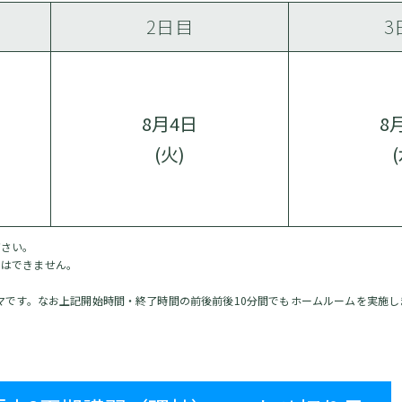
2日目
3
8月4日
8
(火)
ださい。
えはできません。
マです。なお上記開始時間・終了時間の前後前後10分間でもホームルームを実施し