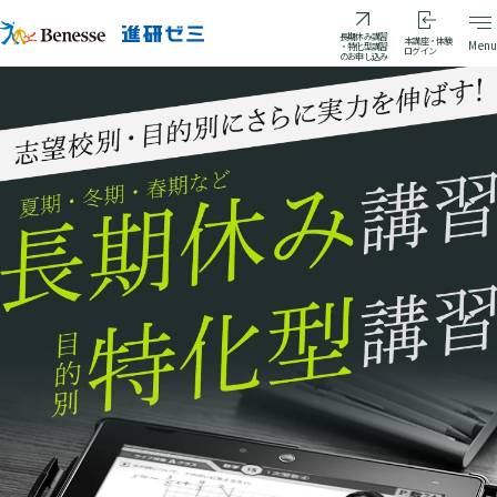
Close
長期休み講習
本講座・体験
Menu
・特化型講習
ログイン
のお申し込み